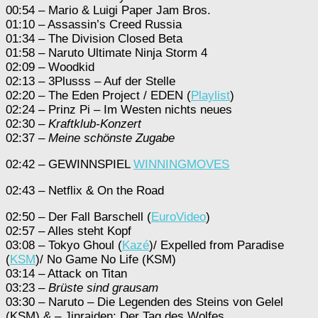
00:54 – Mario & Luigi Paper Jam Bros.
01:10 – Assassin’s Creed Russia
01:34 – The Division Closed Beta
01:58 – Naruto Ultimate Ninja Storm 4
02:09 – Woodkid
02:13 – 3Plusss – Auf der Stelle
02:20 – The Eden Project / EDEN (
Playlist
)
02:24 – Prinz Pi – Im Westen nichts neues
02:30 –
Kraftklub-Konzert
02:37 –
Meine schönste Zugabe
02:42 – GEWINNSPIEL
WINNINGMOVES
02:43 – Netflix & On the Road
02:50 – Der Fall Barschell (
EuroVideo
)
02:57 – Alles steht Kopf
03:08 – Tokyo Ghoul (
Kazé
)/ Expelled from Paradise
(
KSM
)/ No Game No Life (KSM)
03:14 – Attack on Titan
03:23 –
Brüste sind grausam
03:30 – Naruto – Die Legenden des Steins von Gelel
(KSM) & – Jinraiden: Der Tag des Wolfes