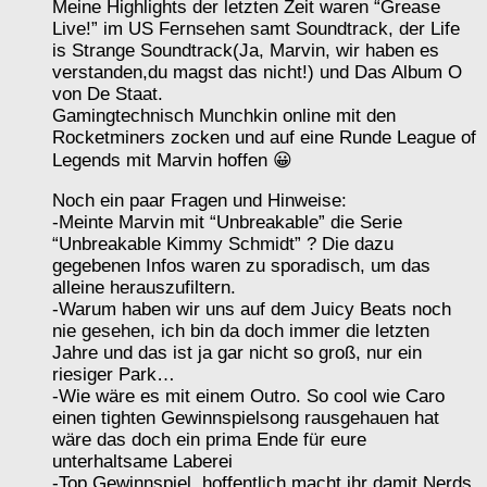
Meine Highlights der letzten Zeit waren “Grease
Live!” im US Fernsehen samt Soundtrack, der Life
is Strange Soundtrack(Ja, Marvin, wir haben es
verstanden,du magst das nicht!) und Das Album O
von De Staat.
Gamingtechnisch Munchkin online mit den
Rocketminers zocken und auf eine Runde League of
Legends mit Marvin hoffen 😀
Noch ein paar Fragen und Hinweise:
-Meinte Marvin mit “Unbreakable” die Serie
“Unbreakable Kimmy Schmidt” ? Die dazu
gegebenen Infos waren zu sporadisch, um das
alleine herauszufiltern.
-Warum haben wir uns auf dem Juicy Beats noch
nie gesehen, ich bin da doch immer die letzten
Jahre und das ist ja gar nicht so groß, nur ein
riesiger Park…
-Wie wäre es mit einem Outro. So cool wie Caro
einen tighten Gewinnspielsong rausgehauen hat
wäre das doch ein prima Ende für eure
unterhaltsame Laberei
-Top Gewinnspiel, hoffentlich macht ihr damit Nerds