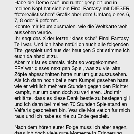
Habe die Demo rauf und runter gespielt und in
meinen Kopf hat sich ein Final Fantasy mit DIESER
“fotorealistischen” Grafik aber dem Umfang eines 6,
7, 8 oder 9 geformt.
Konnte mir kaum ausmalen, wie die Weltkarte wohl
aussehen würde.
Ihr sagt das X der letzte “klassische” Final Fantasy
Teil war. Und ich habe natürlich auch alle folgenden
Titel gespielt und aus der heutigen Sicht stimme ich
euch da absolut zu.
Aber mir ist es damals nicht so vorgekommen.
FFX war dieses next gen Spiel, was zu viel alte
Zöpfe abgeschnitten hatte nur um gut auszusehen.
Als ich dann noch bei einem Kumpel gesehen hatte,
wie er wirklich mehrere Stunden gegen den Richter
kämpft, nur um dann doch zu verlieren. Und mir
erklärte, dass es diese Dank bestie zu besiegen gill
und ich dann bei meinen 70 Stunden Spielstand an
Valfaris gescheitert bin. War die Motivation für mich
raus und ich habe es nie zu Ende gespielt.
Nach dem hören eurer Folge muss ich aber sagen,
dass ich doch viele gute Momente in Erinnerung