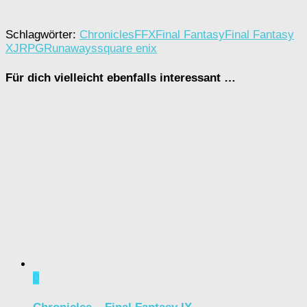
Schlagwörter:
Chronicles
FFX
Final Fantasy
Final Fantasy
X
JRPG
Runaways
square enix
Für dich vielleicht ebenfalls interessant …
0