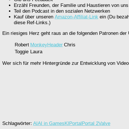
Erzähl Freunden, der Familie und Haustieren von uns
Teil den Podcast in den sozialen Netzwerken
Kauf über unseren
Amazon-Affiliat-Link
ein (Du bezahl
diese Ref-Links.)
Ein riesiges Herz geht raus an die folgenden Patronen der 
Robert
MonkeyHeader
Chris
Toggie
Laura
Wer sich für mehr Hintergründe zur Entwicklung von Vide
Schlagwörter:
AI
AI in Games
KI
Portal
Portal 2
Valve