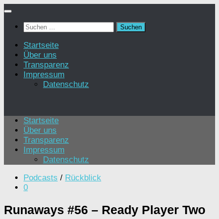
Zum
Inhalt
Suchen
springen
nach:
Startseite
Über uns
Transparenz
Impressum
Datenschutz
Startseite
Über uns
Transparenz
Impressum
Datenschutz
Podcasts
/
Rückblick
0
Runaways #56 – Ready Player Two