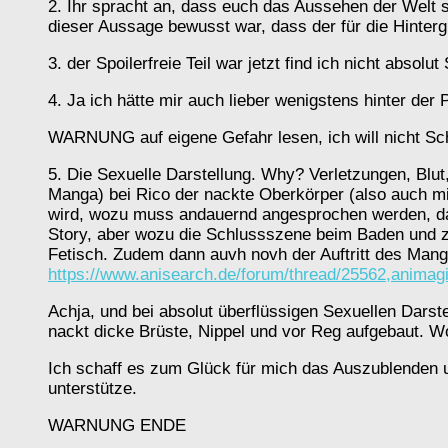
2. Ihr spracht an, dass euch das Aussehen der Welt so
dieser Aussage bewusst war, dass der für die Hintergr
3. der Spoilerfreie Teil war jetzt find ich nicht abso
4. Ja ich hätte mir auch lieber wenigstens hinter de
WARNUNG auf eigene Gefahr lesen, ich will nicht Sc
5. Die Sexuelle Darstellung. Why? Verletzungen, Blut
Manga) bei Rico der nackte Oberkörper (also auch mi
wird, wozu muss andauernd angesprochen werden, das
Story, aber wozu die Schlussszene beim Baden und zw
Fetisch. Zudem dann auvh novh der Auftritt des Man
https://www.anisearch.de/forum/thread/25562,animagi
Achja, und bei absolut überflüssigen Sexuellen Darst
nackt dicke Brüste, Nippel und vor Reg aufgebaut. W
Ich schaff es zum Glück für mich das Auszublenden u
unterstütze.
WARNUNG ENDE