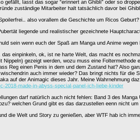
 gefällt, lasst das sogar “erinnert an Ghibli” oder so dropp
ünde zuständige Mitarbeiter halt tatsächlich davor bei Ghibl
lut Spoilerfrei.. also vorallem die Geschichte um Ricos Geburt
r Pubertät liegende und realistischer gezeichnete Hauptcha
huld sein wenn euch der Spaß am Manga und Anime wegen Pu
, das einpinkeln, ok, ist ne harte Welt, das macht es noch
t Nippeln) gezeigt werden, wozu muss eine Foltermethode e
s Reg einen Penis in dem und dem Zustand hat? Also ganz 
ischendrin auch immer wieder? Das bringt nichts für die St
gaka auf der Animagic dieses Jahr. Meine Wahrnehmung daz
c-2018-made-in-abyss-special-panel-ich-liebe-kinder
ellungen darf natürlich auch nicht fehlen: Band 3 des Manga 
ozu? welchen Grund gibt es das darzustellen eenn nicht um
nd die Welt und Story zu genießen, aber WTF hab ich immer