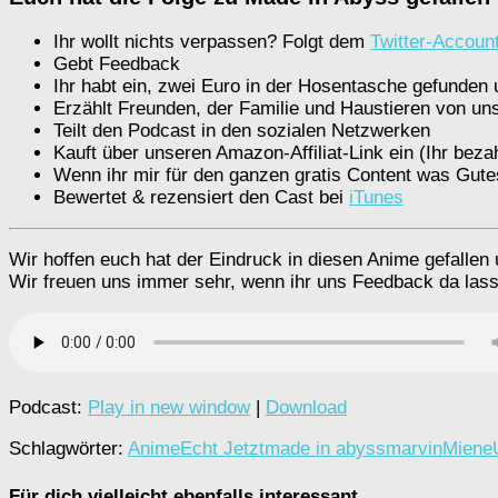
Ihr wollt nichts verpassen? Folgt dem
Twitter-Account
Gebt Feedback
Ihr habt ein, zwei Euro in der Hosentasche gefunden 
Erzählt Freunden, der Familie und Haustieren von un
Teilt den Podcast in den sozialen Netzwerken
Kauft über unseren Amazon-Affiliat-Link ein (Ihr bez
Wenn ihr mir für den ganzen gratis Content was Gute
Bewertet & rezensiert den Cast bei
iTunes
Wir hoffen euch hat der Eindruck in diesen Anime gefallen 
Wir freuen uns immer sehr, wenn ihr uns Feedback da lass
Podcast:
Play in new window
|
Download
Schlagwörter:
Anime
Echt Jetzt
made in abyss
marvin
Miene
Für dich vielleicht ebenfalls interessant …