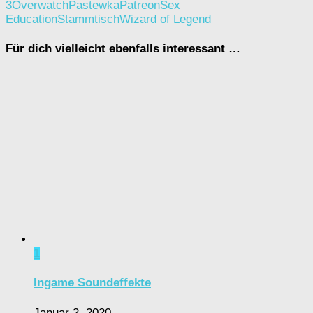
3
Overwatch
Pastewka
Patreon
Sex
Education
Stammtisch
Wizard of Legend
Für dich vielleicht ebenfalls interessant …
1
Ingame Soundeffekte
Januar 2, 2020