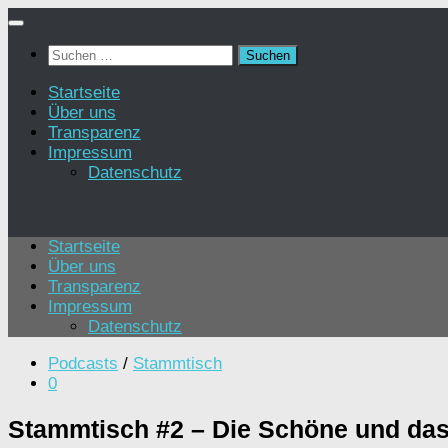
Zum
Inhalt
Suchen
springen
nach:
Startseite
Über uns
Transparenz
Impressum
Datenschutz
Startseite
Über uns
Transparenz
Impressum
Datenschutz
Podcasts
/
Stammtisch
0
Stammtisch #2 – Die Schöne und das